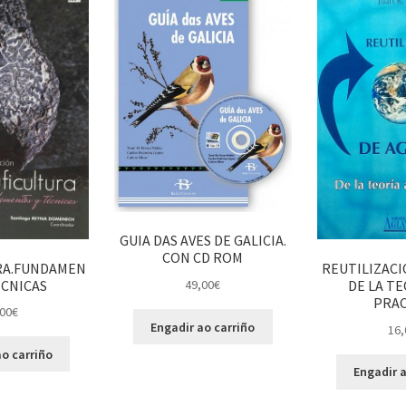
GUIA DAS AVES DE GALICIA.
CON CD ROM
RA.FUNDAMEN
REUTILIZACI
ECNICAS
DE LA TE
49,00
€
PRAC
00
€
Engadir ao carriño
16,
o carriño
Engadir a