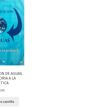
ON DE AGUAS.
ORIA A LA
TICA
00
€
o carriño