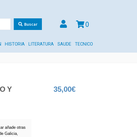
0
Buscar
N
HISTORIA
LITERATURA
SAUDE
TECNICO
O Y
35,00
€
lar añade otras
e Galicia,