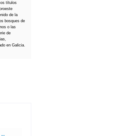
os títulos
oroeste
enido de la
los bosques de
nos o las
rie de
ias,
do en Galicia.