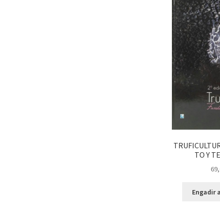
TRUFICULTU
TO Y T
69,
Engadir a