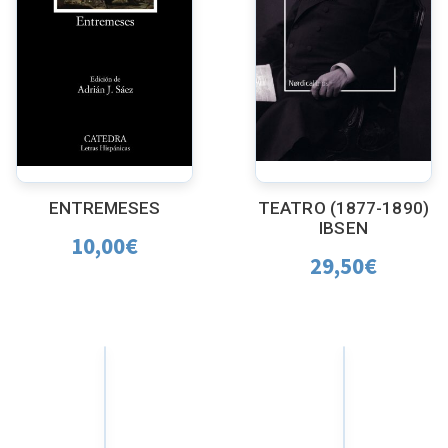
ENTREMESES
TEATRO (1877-1890)
IBSEN
10,00
€
29,50
€