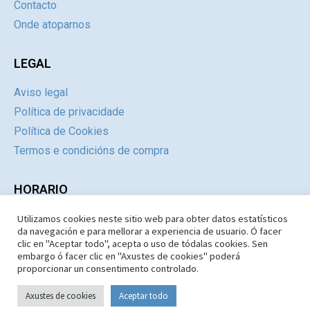
Contacto
Onde atoparnos
LEGAL
Aviso legal
Política de privacidade
Política de Cookies
Termos e condicións de compra
HORARIO
Utilizamos cookies neste sitio web para obter datos estatísticos
Día
Mañás
Tardes
da navegación e para mellorar a experiencia de usuario. Ó facer
Luns a Xoves
09:30 – 14.30
Pechado
clic en "Aceptar todo", acepta o uso de tódalas cookies. Sen
embargo ó facer clic en "Axustes de cookies" poderá
Venres e Sábados
09:30 – 14:30
Pechado
proporcionar un consentimento controlado.
Domingos e Festivos
09:30 – 14:30
Pechado
Axustes de cookies
Aceptar todo