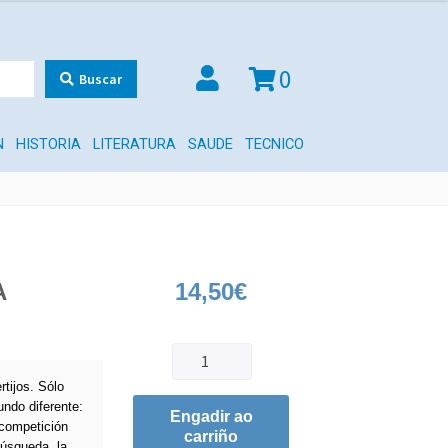
0
Buscar
N
HISTORIA
LITERATURA
SAUDE
TECNICO
A
14,50
€
rtijos. Sólo
ndo diferente:
Engadir ao
 competición
carriño
búsqueda, la