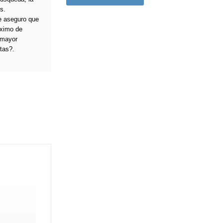
s.
e aseguro que
áximo de
 mayor
tas?.