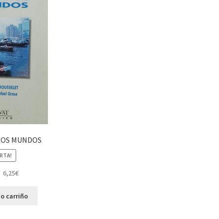
ROS MUNDOS
RTA!
6,25
€
o carriño