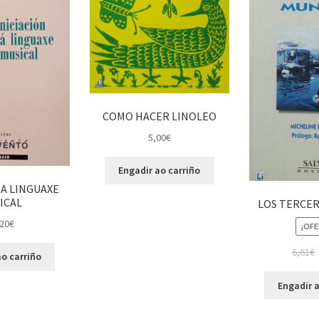
COMO HACER LINOLEO
5,00
€
Engadir ao carriño
 A LINGUAXE
ICAL
LOS TERCE
20
€
¡OFE
6,61
€
o carriño
Engadir a