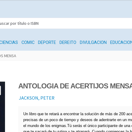
CIENCIAS
COMIC
DEPORTE
DEREITO
DIVULGACION
EDUCACIO
OS MENSA
ANTOLOGIA DE ACERTIJOS MENS
JACKSON, PETER
Un libro que te retará a encontrar la solución de más de 200 ace
precisas de un poco de tiempo y deseos de adentrarte en un mu
el mundo de los enigmas.Tú serás el único participante de una
que te sacará de tu rutina y te atrapará. Cuando comiences la 