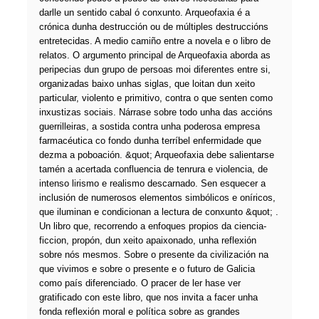
darlle un sentido cabal ó conxunto. Arqueofaxia é a
crónica dunha destrucción ou de múltiples destruccións
entretecidas. A medio camiño entre a novela e o libro de
relatos. O argumento principal de Arqueofaxia aborda as
peripecias dun grupo de persoas moi diferentes entre si,
organizadas baixo unhas siglas, que loitan dun xeito
particular, violento e primitivo, contra o que senten como
inxustizas sociais. Nárrase sobre todo unha das accións
guerrilleiras, a sostida contra unha poderosa empresa
farmacéutica co fondo dunha terríbel enfermidade que
dezma a poboación. &quot; Arqueofaxia debe salientarse
tamén a acertada confluencia de tenrura e violencia, de
intenso lirismo e realismo descarnado. Sen esquecer a
inclusión de numerosos elementos simbólicos e oníricos,
que iluminan e condicionan a lectura de conxunto &quot; .
Un libro que, recorrendo a enfoques propios da ciencia-
ficcion, propón, dun xeito apaixonado, unha reflexión
sobre nós mesmos. Sobre o presente da civilización na
que vivimos e sobre o presente e o futuro de Galicia
como país diferenciado. O pracer de ler hase ver
gratificado con este libro, que nos invita a facer unha
fonda reflexión moral e política sobre as grandes