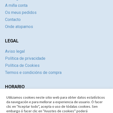
A miña conta
Os meus pedidos
Contacto
Onde atoparnos
LEGAL
Aviso legal
Política de privacidade
Política de Cookies
Termos e condicións de compra
HORARIO
Utilizamos cookies neste sitio web para obter datos estatísticos
Día
Mañás
Tardes
da navegación e para mellorar a experiencia de usuario. Ó facer
Luns a Xoves
09:30 – 14.30
Pechado
clic en "Aceptar todo", acepta o uso de tódalas cookies. Sen
embargo ó facer clic en "Axustes de cookies" poderá
Venres e Sábados
09:30 – 14:30
Pechado