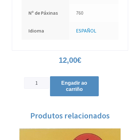
Nº de Páxinas
760
Idioma
ESPAÑOL
12,00
€
Engadir ao
carriño
Produtos relacionados