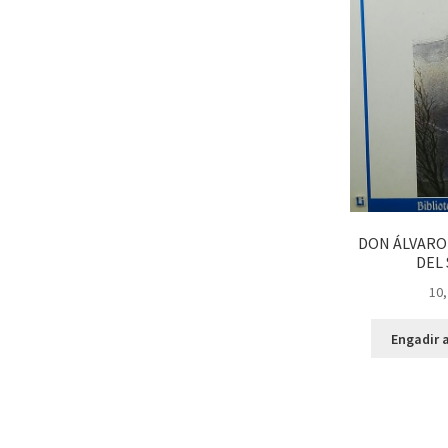
DON ÁLVARO 
DEL 
10,
Engadir a