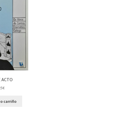
E ACTO
25
€
o carriño