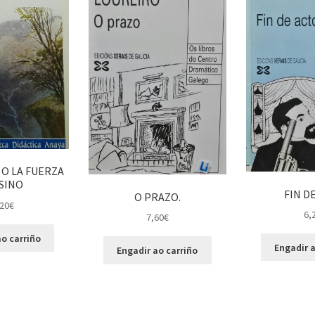
O LA FUERZA
SINO
FIN D
O PRAZO.
20
€
6,
7,60
€
o carriño
Engadir a
Engadir ao carriño