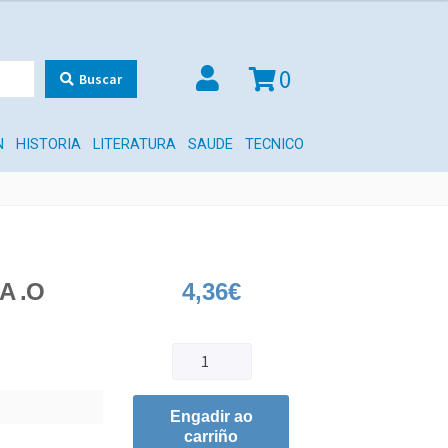
0
Buscar
N
HISTORIA
LITERATURA
SAUDE
TECNICO
A .O
4,36
€
Engadir ao
carriño