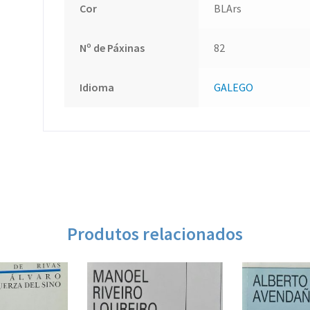
Cor
BLArs
Nº de Páxinas
82
Idioma
GALEGO
Produtos relacionados