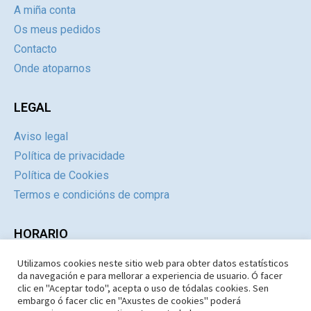
A miña conta
Os meus pedidos
Contacto
Onde atoparnos
LEGAL
Aviso legal
Política de privacidade
Política de Cookies
Termos e condicións de compra
HORARIO
Utilizamos cookies neste sitio web para obter datos estatísticos
Día
Mañás
Tardes
da navegación e para mellorar a experiencia de usuario. Ó facer
Luns a Xoves
09:30 – 14.30
Pechado
clic en "Aceptar todo", acepta o uso de tódalas cookies. Sen
embargo ó facer clic en "Axustes de cookies" poderá
Venres e Sábados
09:30 – 14:30
Pechado