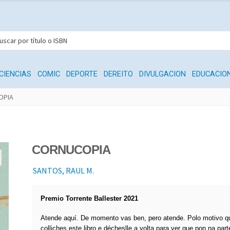
CIENCIAS
COMIC
DEPORTE
DEREITO
DIVULGACION
EDUCACIO
OPIA
CORNUCOPIA
SANTOS, RAUL M.
Premio Torrente Ballester 2021
Atende aquí. De momento vas ben, pero atende. Polo motivo q
colliches este libro e décheslle a volta para ver que pon na part