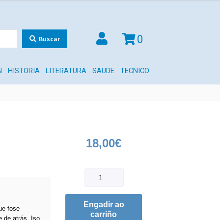
0
Buscar
N
HISTORIA
LITERATURA
SAUDE
TECNICO
18,00
€
Engadir ao
ue fose
carriño
e de atrás. Iso