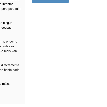
 intentar
, pero para min
en ningún
s cousas,
ioma, e, como
is todas as
a e mais van
o directamente.
non había nada.
da máis.