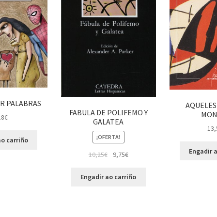
R PALABRAS
AQUELES
FABULA DE POLIFEMO Y
MON
18
€
GALATEA
13,
¡OFERTA!
o carriño
Engadir a
10,25
€
9,75
€
Engadir ao carriño