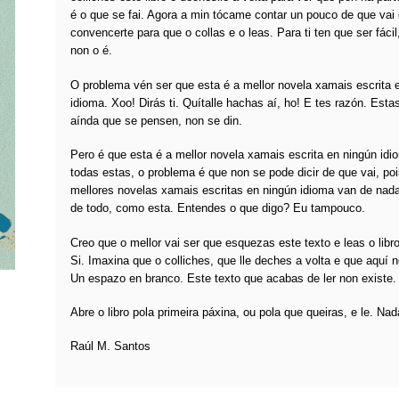
é o que se fai. Agora a min tócame contar un pouco de que vai e
convencerte para que o collas e o leas. Para ti ten que ser fácil
non o é.
O problema vén ser que esta é a mellor novela xamais escrita 
idioma. Xoo! Dirás ti. Quítalle hachas aí, ho! E tes razón. Esta
aínda que se pensen, non se din.
Pero é que esta é a mellor novela xamais escrita en ningún id
todas estas, o problema é que non se pode dicir de que vai, po
mellores novelas xamais escritas en ningún idioma van de nad
de todo, como esta. Entendes o que digo? Eu tampouco.
Creo que o mellor vai ser que esquezas este texto e leas o libr
Si. Imaxina que o colliches, que lle deches a volta e que aquí 
Un espazo en branco. Este texto que acabas de ler non existe.
Abre o libro pola primeira páxina, ou pola que queiras, e le. Na
Raúl M. Santos