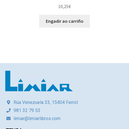
10,25
€
Engadir ao carriño
Rúa Venezuela 33, 15404 Ferrol
981 32 79 53
limiar@limiarlibros.com