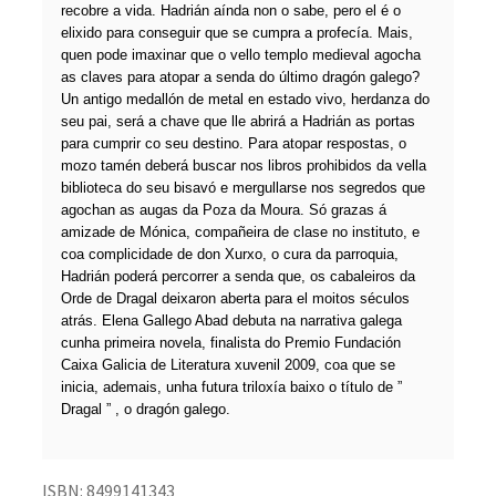
recobre a vida. Hadrián aínda non o sabe, pero el é o
elixido para conseguir que se cumpra a profecía. Mais,
quen pode imaxinar que o vello templo medieval agocha
as claves para atopar a senda do último dragón galego?
Un antigo medallón de metal en estado vivo, herdanza do
seu pai, será a chave que lle abrirá a Hadrián as portas
para cumprir co seu destino. Para atopar respostas, o
mozo tamén deberá buscar nos libros prohibidos da vella
biblioteca do seu bisavó e mergullarse nos segredos que
agochan as augas da Poza da Moura. Só grazas á
amizade de Mónica, compañeira de clase no instituto, e
coa complicidade de don Xurxo, o cura da parroquia,
Hadrián poderá percorrer a senda que, os cabaleiros da
Orde de Dragal deixaron aberta para el moitos séculos
atrás. Elena Gallego Abad debuta na narrativa galega
cunha primeira novela, finalista do Premio Fundación
Caixa Galicia de Literatura xuvenil 2009, coa que se
inicia, ademais, unha futura triloxía baixo o título de ”
Dragal ” , o dragón galego.
ISBN:
8499141343