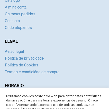
Catálogo
A miña conta
Os meus pedidos
Contacto
Onde atoparnos
LEGAL
Aviso legal
Política de privacidade
Política de Cookies
Termos e condicións de compra
HORARIO
Utilizamos cookies neste sitio web para obter datos estatísticos
Día
Mañás
Tardes
da navegación e para mellorar a experiencia de usuario. Ó facer
Luns a Xoves
09:30 – 14.30
Pechado
clic en "Aceptar todo", acepta o uso de tódalas cookies. Sen