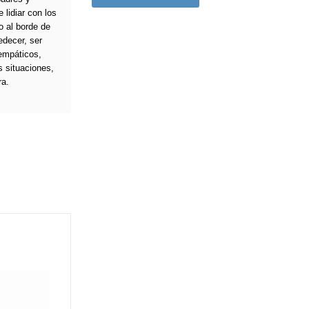
lidiar con los
o al borde de
edecer, ser
empáticos,
 situaciones,
ra.