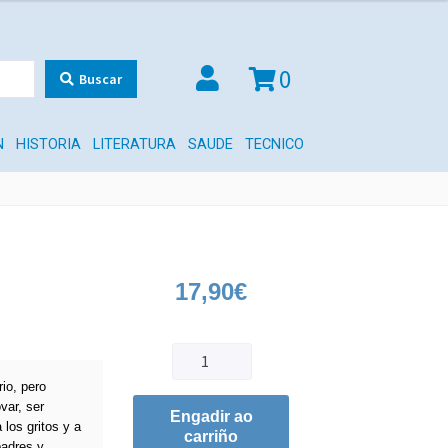
0
Buscar
N
HISTORIA
LITERATURA
SAUDE
TECNICO
17,90
€
io, pero
var, ser
Engadir ao
 los gritos y a
carriño
padres y