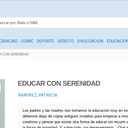
CIENCIAS
COMIC
DEPORTE
DEREITO
DIVULGACION
EDUCACIO
R CON SERENIDAD
EDUCAR CON SERENIDAD
RAMIREZ, PATRICIA
Los padres y las madres nos tomamos la educación muy en ser
debemos dejar de copiar antiguos modelos para empezar a inno
creativos y pensar que existe otra forma de educar sin recurrir a
la figura de autoridad. Y, sobre todo, sin desesperarnos. ¿Qué 