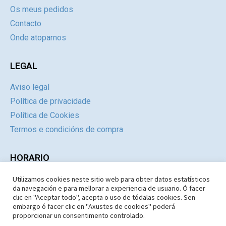
Os meus pedidos
Contacto
Onde atoparnos
LEGAL
Aviso legal
Política de privacidade
Política de Cookies
Termos e condicións de compra
HORARIO
Utilizamos cookies neste sitio web para obter datos estatísticos
Día
Mañás
Tardes
da navegación e para mellorar a experiencia de usuario. Ó facer
Luns a Xoves
09:30 – 14.30
Pechado
clic en "Aceptar todo", acepta o uso de tódalas cookies. Sen
embargo ó facer clic en "Axustes de cookies" poderá
Venres e Sábados
09:30 – 14:30
Pechado
proporcionar un consentimento controlado.
Domingos e Festivos
09:30 – 14:30
Pechado