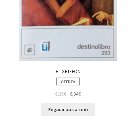
EL GRIFFON
¡OFERTA!
6,36
€
6,04
€
Engadir ao carriño