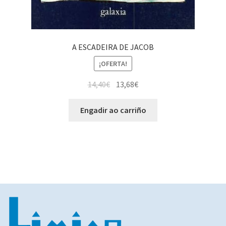
A ESCADEIRA DE JACOB
¡OFERTA!
14,40
€
13,68
€
Engadir ao carriño