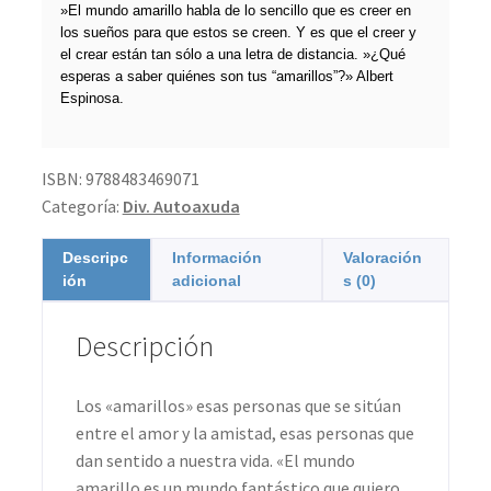
»El mundo amarillo habla de lo sencillo que es creer en
los sueños para que estos se creen. Y es que el creer y
el crear están tan sólo a una letra de distancia. »¿Qué
esperas a saber quiénes son tus “amarillos”?» Albert
Espinosa.
ISBN:
9788483469071
Categoría:
Div. Autoaxuda
Descripc
Información
Valoración
ión
adicional
s (0)
Descripción
Los «amarillos» esas personas que se sitúan
entre el amor y la amistad, esas personas que
dan sentido a nuestra vida. «El mundo
amarillo es un mundo fantástico que quiero