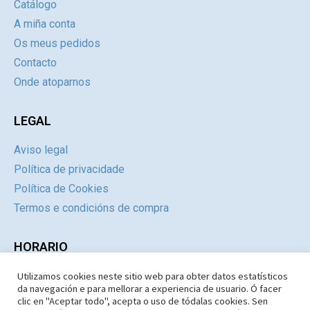
Catálogo
A miña conta
Os meus pedidos
Contacto
Onde atoparnos
LEGAL
Aviso legal
Política de privacidade
Política de Cookies
Termos e condicións de compra
HORARIO
Utilizamos cookies neste sitio web para obter datos estatísticos
Día
Mañás
Tardes
da navegación e para mellorar a experiencia de usuario. Ó facer
Luns a Xoves
09:30 – 14.30
Pechado
clic en "Aceptar todo", acepta o uso de tódalas cookies. Sen