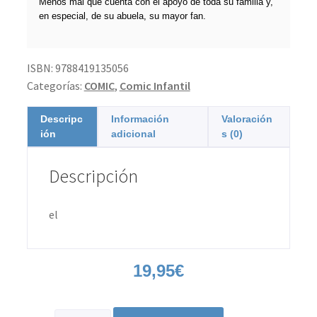
Menos mal que cuenta con el apoyo de toda su familia y,
en especial, de su abuela, su mayor fan.
ISBN:
9788419135056
Categorías:
COMIC
,
Comic Infantil
Descripc
Información
Valoración
ión
adicional
s (0)
Descripción
el
19,95
€