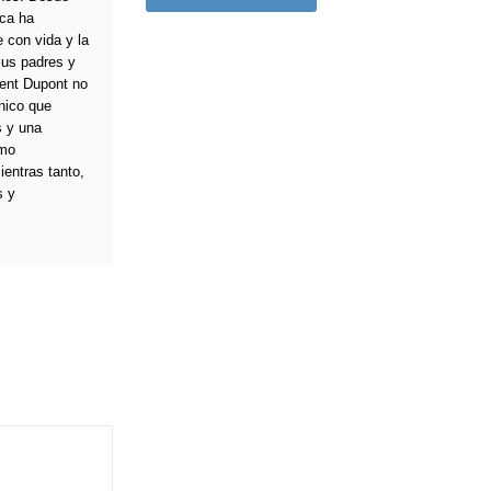
nca ha
 con vida y la
sus padres y
cent Dupont no
único que
s y una
omo
ientras tanto,
s y