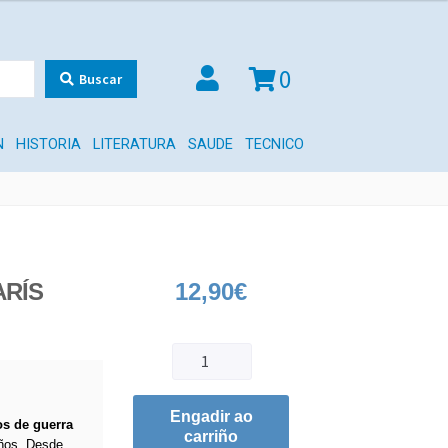
0
Buscar
N
HISTORIA
LITERATURA
SAUDE
TECNICO
ARÍS
12,90
€
Engadir ao
os de guerra
carriño
años. Desde