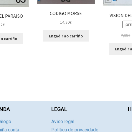
CODIGO MORSE
VISION DE
EL PARAISO
14,30
€
22
€
¡OFE
7,95
€
Engadir ao carriño
o carriño
Engadir a
NDA
LEGAL
H
álogo
Aviso legal
iña conta
Política de privacidade