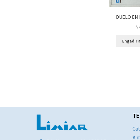
DUELO EN 
7,
Engadir a
TE
Cat
A m