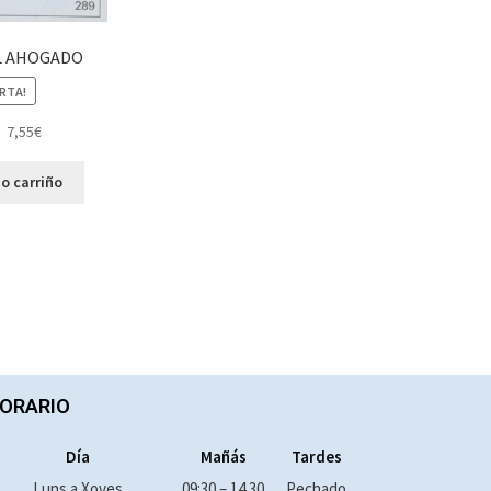
L AHOGADO
RTA!
7,55
€
o carriño
ORARIO
Día
Mañás
Tardes
Luns a Xoves
09:30 – 14.30
Pechado