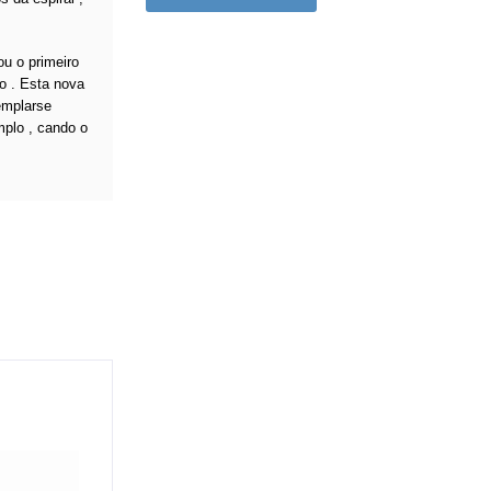
ou o primeiro
zo . Esta nova
emplarse
mplo , cando o