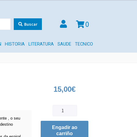
0
Buscar
N
HISTORIA
LITERATURA
SAUDE
TECNICO
15,00
€
ente , o seu
destino
Engadir ao
carriño
 da espiral ,