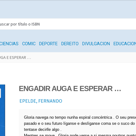
CIENCIAS
COMIC
DEPORTE
DEREITO
DIVULGACION
EDUCACIO
UGA E ESPERAR …
ENGADIR AUGA E ESPERAR …
EPELDE, FERNANDO
Gloria navega no tempo nunha espiral concéntrica . O seu pres
pasado e o seu futuro líganse e deslíganse coma se o suco do 
tentase decirlle algo .
Mentres se move , Gloria pode verse a si mesma noutros puntos