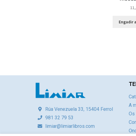
11,
Engadir a
TE
Cat
A m
Rúa Venezuela 33, 15404 Ferrol
Os
981 32 79 53
Con
limiar@limiarlibros.com
Ond