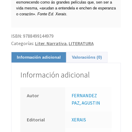
esmorecendo como ás grandes películas que, sen ser a
vida mesma, «axudan a entendela e enchen de esperanza
o corazón».
Fonte Ed. Xerais.
ISBN:
9788499144979
Categorías:
Liter. Narrativa
,
LITERATURA
Información adicional
Valoracións (0)
Información adicional
Autor
FERNANDEZ
PAZ, AGUSTIN
Editorial
XERAIS