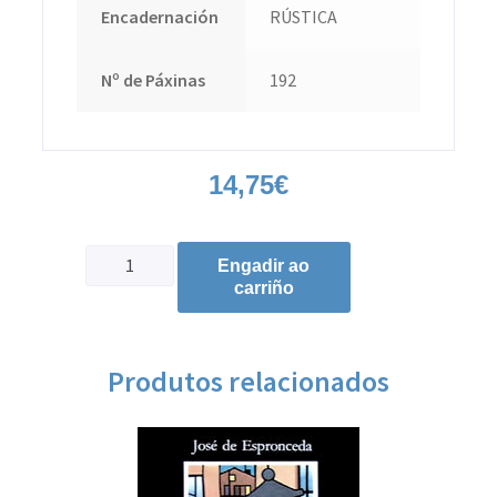
Encadernación
RÚSTICA
Nº de Páxinas
192
14,75
€
Engadir ao
carriño
Produtos relacionados