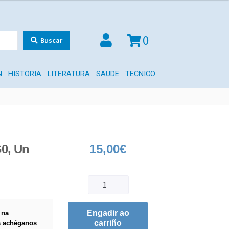
0
Buscar
N
HISTORIA
LITERATURA
SAUDE
TECNICO
0, Un
15,00
€
Engadir ao
 na
carriño
a achéganos