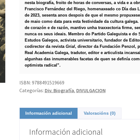
nesta biografía
,
froito de horas de conversas, a
vida e a ob
Francisco Fernández del Riego, homenaxeado co Día das L
de 2023, sesenta anos despois de que el mesmo propuxese
de maio como data para esta festividade da cultura galega.
de corazón e de razón, mantivo unha trax­xectoria firme, sen
nunca os seus ideais. Membro do Partido Galeguista e do 
Estudos Galegos, activista universitario, fundador de Editor
codirector da revista
Grial
, director da Fundación Penzol, p
Real Academia Galega, tradutor, editor e articulista incansa
algunhas das innumerables facetas de quen se definía co
optimista radical”.
ISBN:
9788491519669
Categorías:
Div. Biografía
,
DIVULGACION
Información adicional
Valoracións (0)
Información adicional