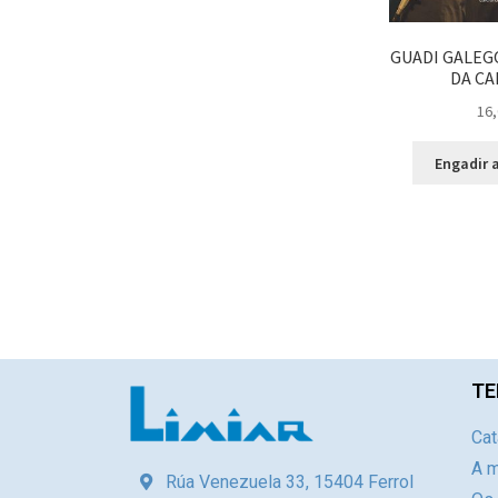
GUADI GALEGO
DA CA
16,
Engadir a
TE
Cat
A m
Rúa Venezuela 33, 15404 Ferrol