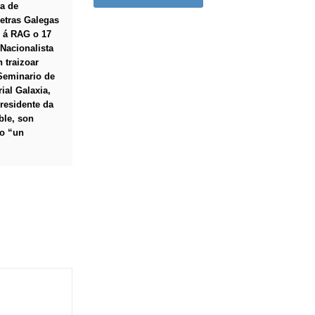
ra de
etras Galegas
 á RAG o 17
Nacionalista
 traizoar
Seminario de
ial Galaxia,
residente da
ble, son
mo “un