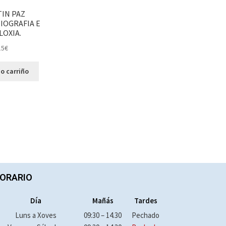
IN PAZ
IOGRAFIA E
OXIA.
15
€
o carriño
ORARIO
Día
Mañás
Tardes
Luns a Xoves
09:30 – 14.30
Pechado