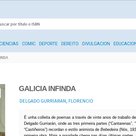
CIENCIAS
COMIC
DEPORTE
DEREITO
DIVULGACION
EDUCACIO
FINDA
GALICIA INFINDA
DELGADO GURRIARAN, FLORENCIO
É unha colleita de poemas a través de vinte anos de traballo de
Delgado Gurriarán, onde as tres primeira partes (“Cantarenas”, “
“Castiñeiros”) recordan o estilo animista de
Bebedeira
(Nós, 193
primeira obra. Mais a novidade chega nas dúas últimas partes, 