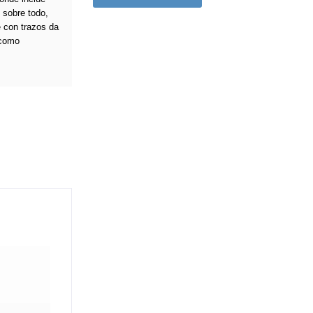
 sobre todo,
 con trazos da
 como