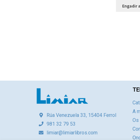
Engadir a
TE
Cat
A m
Rúa Venezuela 33, 15404 Ferrol
Os
981 32 79 53
Con
limiar@limiarlibros.com
Ond