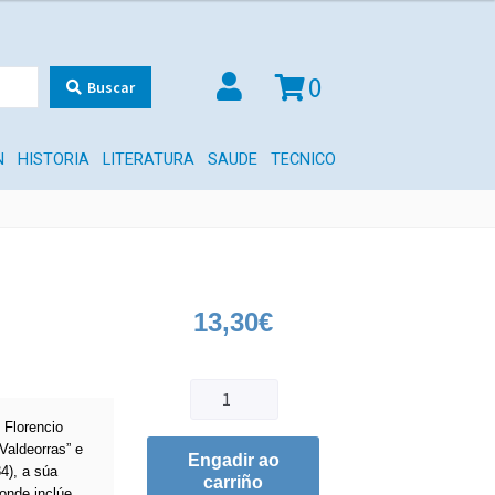
0
Buscar
N
HISTORIA
LITERATURA
SAUDE
TECNICO
13,30
€
 Florencio
Valdeorras” e
Engadir ao
4), a súa
carriño
onde inclúe