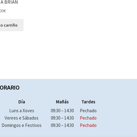
A BRIAN
00
€
o carriño
ORARIO
Día
Mañás
Tardes
Luns a Xoves
09:30 – 14.30
Pechado
Venres e Sábados
09:30 – 14:30
Pechado
Domingos e Festivos
09:30 – 14:30
Pechado