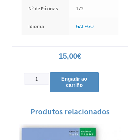
Nº de Páxinas
172
Idioma
GALEGO
15,00
€
Engadir ao
carriño
Produtos relacionados