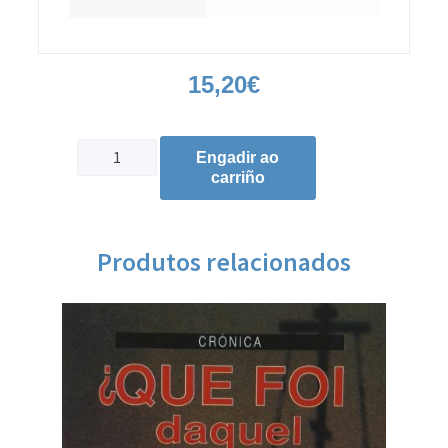
15,20
€
Engadir ao
carriño
Produtos relacionados