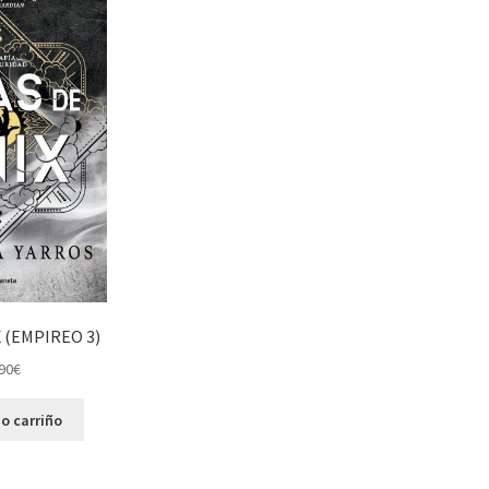
 (EMPIREO 3)
90
€
o carriño