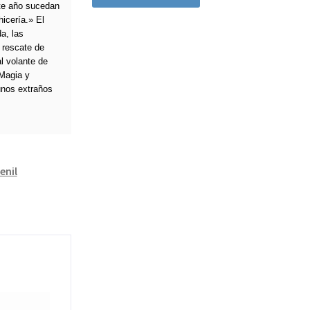
ste año sucedan
icería.» El
a, las
 rescate de
l volante de
 Magia y
unos extraños
enil