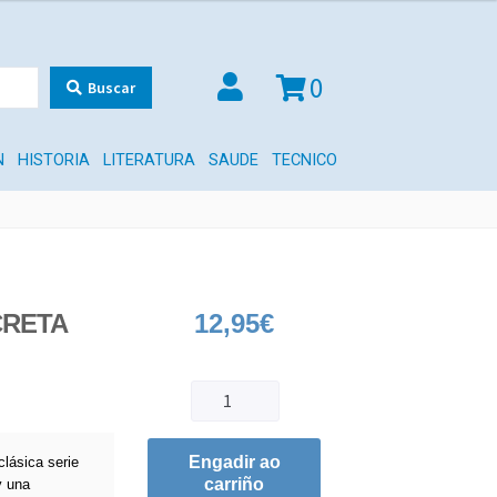
0
Buscar
N
HISTORIA
LITERATURA
SAUDE
TECNICO
CRETA
12,95
€
Engadir ao
clásica serie
carriño
y una