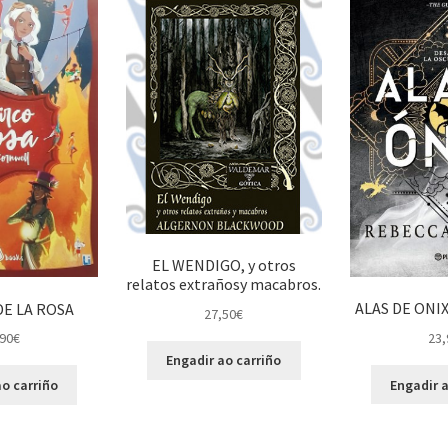
EL WENDIGO, y otros
relatos extrañosy macabros.
ALAS DE ONIX
DE LA ROSA
27,50
€
23,
90
€
Engadir ao carriño
Engadir a
o carriño