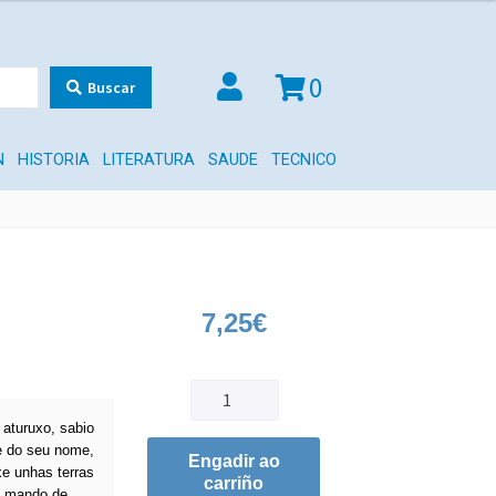
0
Buscar
N
HISTORIA
LITERATURA
SAUDE
TECNICO
7,25
€
e aturuxo, sabio
re do seu nome,
Engadir ao
xe unhas terras
carriño
Ao mando de