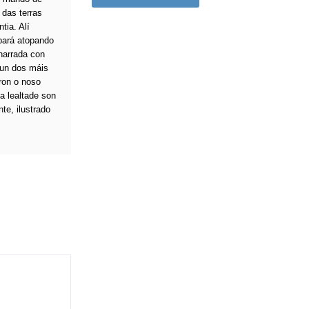
 das terras
tia. Alí
bará atopando
 narrada con
 un dos máis
aron o noso
a lealtade son
te, ilustrado