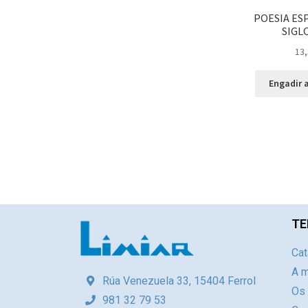
POESIA ES
SIGLO
13,
Engadir a
TE
Cat
A m
Rúa Venezuela 33, 15404 Ferrol
Os
981 32 79 53