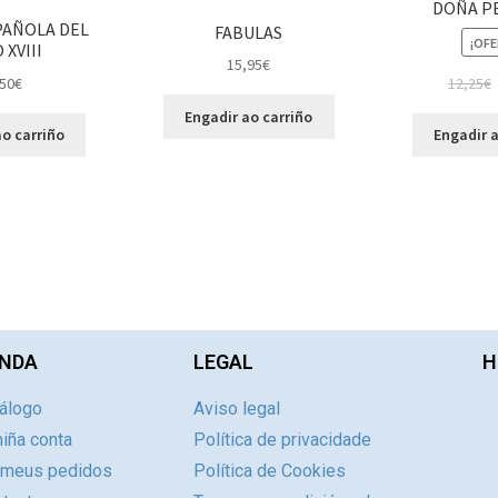
DOÑA P
PAÑOLA DEL
FABULAS
¡OFE
 XVIII
15,95
€
12,25
€
50
€
Engadir ao carriño
Engadir a
o carriño
NDA
LEGAL
H
álogo
Aviso legal
iña conta
Política de privacidade
 meus pedidos
Política de Cookies