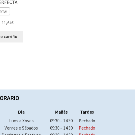
ERFECTA
RTA!
11,64
€
o carriño
ORARIO
Día
Mañás
Tardes
Luns a Xoves
09:30 – 14.30
Pechado
Venres e Sábados
09:30 – 14:30
Pechado