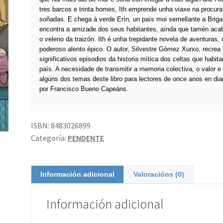
tres barcos e trinta homes, Ith emprende unha viaxe na procura
soñadas. E chega á verde Erín, un país moi semellante a Brigan
encontra a amizade dos seus habitantes, aínda que tamén aca
o veleno da traizón. Ith é unha trepidante novela de aventuras,
poderoso alento épico. O autor, Silvestre Gómez Xurxo, recrea
significativos episodios da historia mítica dos celtas que habit
país. A necesidade de transmitir a memoria colectiva, o valor e 
algúns dos temas deste libro para lectores de once anos en dian
por Francisco Bueno Capeáns.
ISBN:
8483026899
Categoría:
PENDENTE
Información adicional
Valoracións (0)
Información adicional