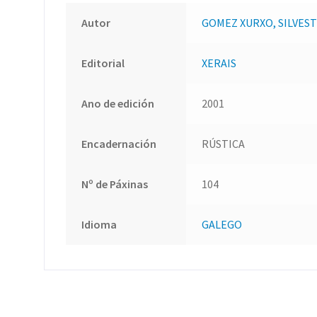
Autor
GOMEZ XURXO, SILVES
Editorial
XERAIS
Ano de edición
2001
Encadernación
RÚSTICA
Nº de Páxinas
104
Idioma
GALEGO