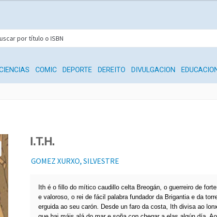
CIENCIAS
COMIC
DEPORTE
DEREITO
DIVULGACION
EDUCACIO
I.T.H.
GOMEZ XURXO, SILVESTRE
Ith é o fillo do mítico caudillo celta Breogán, o guerreiro de fort
e valoroso, o rei de fácil palabra fundador da Brigantia e da tor
erguida ao seu carón. Desde un faro da costa, Ith divisa ao lon
que hai máis alá do mar e soña con chegar a elas algún día. 