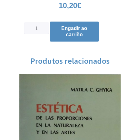
10,20
€
Engadir ao
carriño
Produtos relacionados