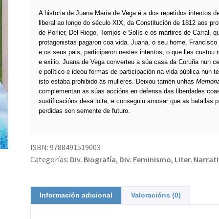
A historia de Juana María de Vega é a dos repetidos intentos d
liberal ao longo do século XIX, da Constitución de 1812 aos p
de Porlier, Del Riego, Torrijos e Solís e os mártires de Carral, 
protagonistas pagaron coa vida. Juana, o seu home, Francisco
e os seus pais, participaron nestes intentos, o que lles custou 
e exilio. Juana de Vega converteu a súa casa da Coruña nun cen
e político e ideou formas de participación na vida pública nun 
isto estaba prohibido ás mulleres. Deixou tamén unhas
Memori
complementan as súas accións en defensa das liberdades coa
xustificacións desa loita, e conseguiu amosar que as batallas 
perdidas son semente de futuro.
ISBN:
9788491519003
Categorías:
Div. Biografía
,
Div. Feminismo
,
Liter. Narrat
Información adicional
Valoracións (0)