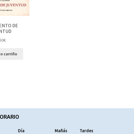
ENTO DE
NTUD
50
€
o carriño
ORARIO
Día
Mañás
Tardes