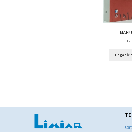
MANU
17,
Engadir a
TE
Cat