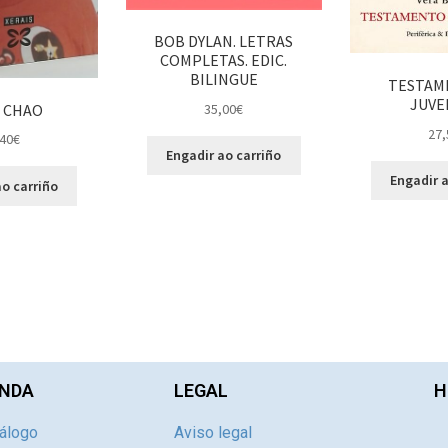
BOB DYLAN. LETRAS
COMPLETAS. EDIC.
BILINGUE
TESTAM
JUVE
 CHAO
35,00
€
27,
40
€
Engadir ao carriño
Engadir a
o carriño
NDA
LEGAL
H
álogo
Aviso legal