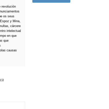
e revolución
ronunciamentos
que os seus
 Espoz y Mina,
multas, cárcere
tro intelectual
tempo en que
as
que
s
polas causas
iva