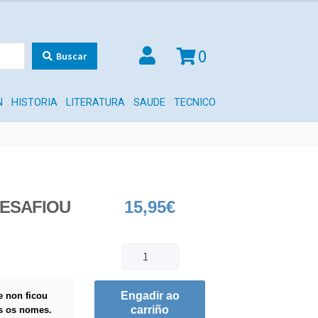
0
Buscar
N
HISTORIA
LITERATURA
SAUDE
TECNICO
DESAFIOU
15,95
€
Engadir ao
e non ficou
carriño
os os nomes.