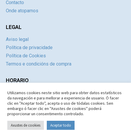
Contacto
Onde atoparnos
LEGAL
Aviso legal
Política de privacidade
Política de Cookies
Termos e condicións de compra
HORARIO
Utilizamos cookies neste sitio web para obter datos estatísticos
Día
Mañás
Tardes
da navegación e para mellorar a experiencia de usuario. Ó facer
Luns a Xoves
09:30 – 14.30
Pechado
clic en "Aceptar todo", acepta o uso de tódalas cookies. Sen
embargo ó facer clic en "Axustes de cookies" poderá
Venres e Sábados
09:30 – 14:30
Pechado
proporcionar un consentimento controlado.
Domingos e Festivos
09:30 – 14:30
Pechado
Axustes de cookies
Aceptar todo