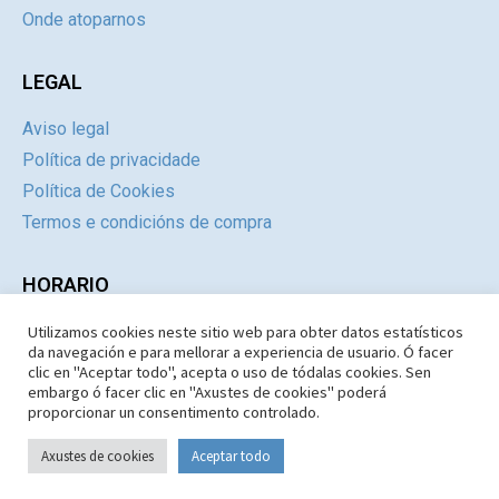
Onde atoparnos
LEGAL
Aviso legal
Política de privacidade
Política de Cookies
Termos e condicións de compra
HORARIO
Utilizamos cookies neste sitio web para obter datos estatísticos
Día
Mañás
Tardes
da navegación e para mellorar a experiencia de usuario. Ó facer
Luns a Xoves
09:30 – 14.30
Pechado
clic en "Aceptar todo", acepta o uso de tódalas cookies. Sen
embargo ó facer clic en "Axustes de cookies" poderá
Venres e Sábados
09:30 – 14:30
Pechado
proporcionar un consentimento controlado.
Domingos e Festivos
09:30 – 14:30
Pechado
Axustes de cookies
Aceptar todo
Copyright © 1987-2026 Limiar Libros