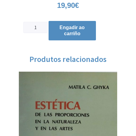
19,90
€
Engadir ao
carriño
Produtos relacionados