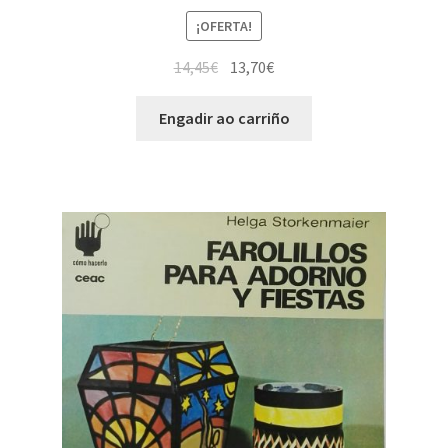
¡OFERTA!
14,45
€
13,70
€
Engadir ao carriño