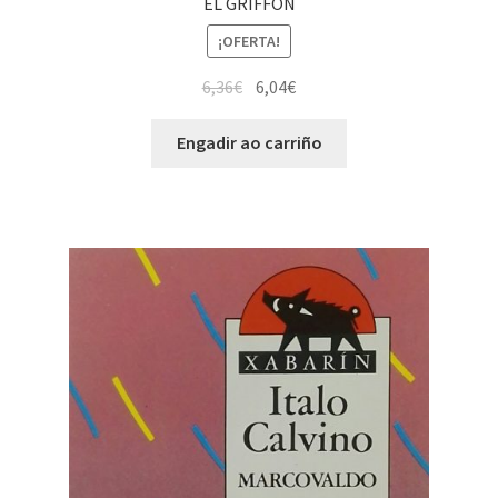
EL GRIFFON
¡OFERTA!
6,36
€
6,04
€
Engadir ao carriño