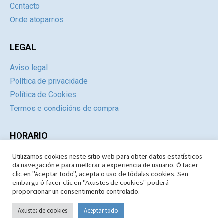
Contacto
Onde atoparnos
LEGAL
Aviso legal
Política de privacidade
Política de Cookies
Termos e condicións de compra
HORARIO
Utilizamos cookies neste sitio web para obter datos estatísticos
Día
Mañás
Tardes
da navegación e para mellorar a experiencia de usuario. Ó facer
Luns a Xoves
09:30 – 14.30
Pechado
clic en "Aceptar todo", acepta o uso de tódalas cookies. Sen
embargo ó facer clic en "Axustes de cookies" poderá
Venres e Sábados
09:30 – 14:30
Pechado
proporcionar un consentimento controlado.
Domingos e Festivos
09:30 – 14:30
Pechado
Axustes de cookies
Aceptar todo