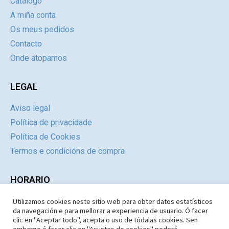
Catálogo
A miña conta
Os meus pedidos
Contacto
Onde atoparnos
LEGAL
Aviso legal
Política de privacidade
Política de Cookies
Termos e condicións de compra
HORARIO
Utilizamos cookies neste sitio web para obter datos estatísticos
Día
Mañás
Tardes
da navegación e para mellorar a experiencia de usuario. Ó facer
Luns a Xoves
09:30 – 14.30
Pechado
clic en "Aceptar todo", acepta o uso de tódalas cookies. Sen