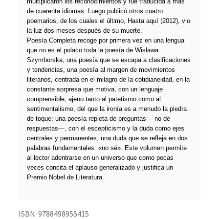
multiplicaron los reconocimientos y fue traducida a más
de cuarenta idiomas. Luego publicó otros cuatro
poemarios, de los cuales el último, Hasta aquí (2012), vio
la luz dos meses después de su muerte.
Poesía Completa recoge por primera vez en una lengua
que no es el polaco toda la poesía de Wislawa
Szymborska; una poesía que se escapa a clasificaciones
y tendencias, una poesía al margen de movimientos
literarios, centrada en el milagro de la cotidianeidad, en la
constante sorpresa que motiva, con un lenguaje
comprensible, ajeno tanto al patetismo como al
sentimentalismo, del que la ironía es a menudo la piedra
de toque; una poesía repleta de preguntas —no de
respuestas—, con el escepticismo y la duda como ejes
centrales y permanentes, una duda que se refleja en dos
palabras fundamentales: «no sé». Este volumen permite
al lector adentrarse en un universo que como pocas
veces concita el aplauso generalizado y justifica un
Premio Nobel de Literatura.
ISBN:
9788498955415