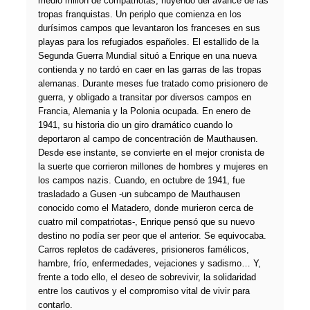
medio millón de compatriotas, huyendo del avance de las
tropas franquistas. Un periplo que comienza en los
durísimos campos que levantaron los franceses en sus
playas para los refugiados españoles. El estallido de la
Segunda Guerra Mundial situó a Enrique en una nueva
contienda y no tardó en caer en las garras de las tropas
alemanas. Durante meses fue tratado como prisionero de
guerra, y obligado a transitar por diversos campos en
Francia, Alemania y la Polonia ocupada. En enero de
1941, su historia dio un giro dramático cuando lo
deportaron al campo de concentración de Mauthausen.
Desde ese instante, se convierte en el mejor cronista de
la suerte que corrieron millones de hombres y mujeres en
los campos nazis. Cuando, en octubre de 1941, fue
trasladado a Gusen -un subcampo de Mauthausen
conocido como el Matadero, donde murieron cerca de
cuatro mil compatriotas-, Enrique pensó que su nuevo
destino no podía ser peor que el anterior. Se equivocaba.
Carros repletos de cadáveres, prisioneros famélicos,
hambre, frío, enfermedades, vejaciones y sadismo… Y,
frente a todo ello, el deseo de sobrevivir, la solidaridad
entre los cautivos y el compromiso vital de vivir para
contarlo.