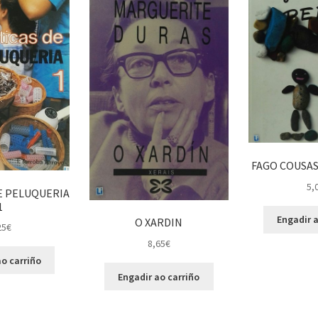
FAGO COUSAS
5,
E PELUQUERIA
1
Engadir a
O XARDIN
25
€
8,65
€
o carriño
Engadir ao carriño