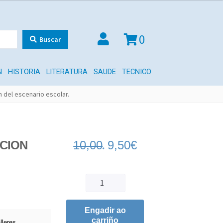
0
Buscar
N
HISTORIA
LITERATURA
SAUDE
TECNICO
 del escenario escolar.
CION
10,00
9,50
€
€
Engadir ao
carriño
lleres