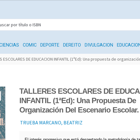
CIENCIAS
COMIC
DEPORTE
DEREITO
DIVULGACION
EDUCACIO
S ESCOLARES DE EDUCACION INFANTIL (1ªEd): Una propuesta de organización
TALLERES ESCOLARES DE EDUCA
INFANTIL (1ªEd): Una Propuesta De
Organización Del Escenario Escolar.
TRUEBA MARCANO, BEATRIZ
El interés progresivo que está despertando la metodología de ta