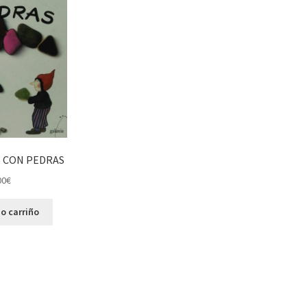
 CON PEDRAS
00
€
o carriño