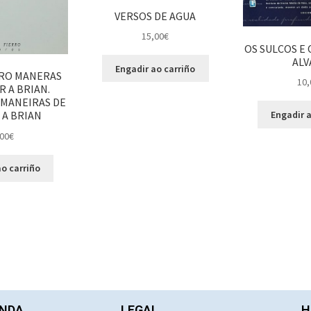
VERSOS DE AGUA
15,00
€
OS SULCOS E 
ALV
Engadir ao carriño
RO MANERAS
10,
 A BRIAN.
MANEIRAS DE
Engadir a
A BRIAN
00
€
o carriño
NDA
LEGAL
H