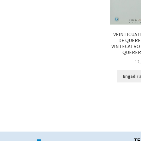
VEINTICUAT
DE QUERER
VINTECATRO 
QUERER 
12,
Engadir a
TE