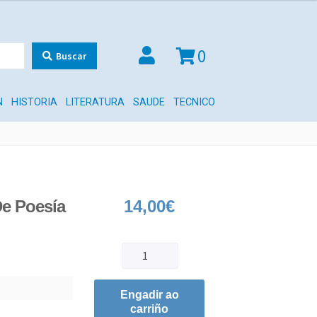
0
Buscar
N
HISTORIA
LITERATURA
SAUDE
TECNICO
De Poesía
14,00
€
Engadir ao
carriño