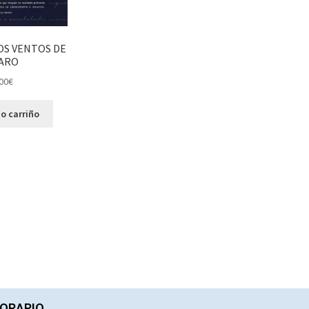
OS VENTOS DE
ARO
00
€
o carriño
ORARIO