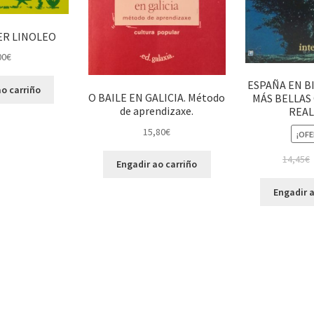
R LINOLEO
00
€
ESPAÑA EN BI
o carriño
O BAILE EN GALICIA. Método
MÁS BELLAS
de aprendizaxe.
REAL
15,80
€
¡OFE
14,45
€
Engadir ao carriño
Engadir a