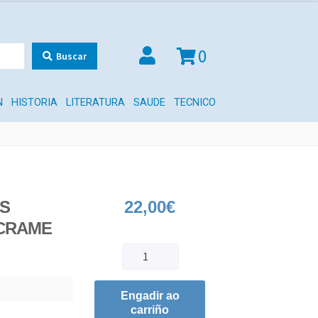
0
Buscar
N
HISTORIA
LITERATURA
SAUDE
TECNICO
S
22,00
€
CRAME
Engadir ao
carriño