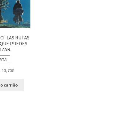
CI. LAS RUTAS
 QUE PUEDES
IZAR.
RTA!
13,70
€
o carriño