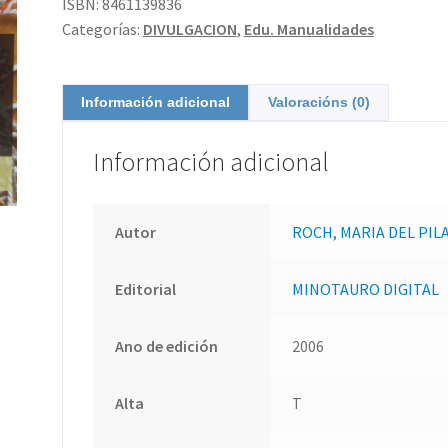
ISBN:
8461139836
Categorías:
DIVULGACION
,
Edu. Manualidades
Información adicional
Valoracións (0)
Información adicional
Autor
ROCH, MARIA DEL PIL
Editorial
MINOTAURO DIGITAL
Ano de edición
2006
Alta
T