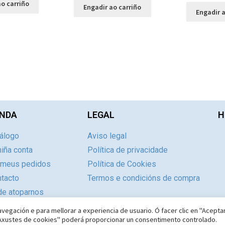
o carriño
Engadir ao carriño
Engadir a
NDA
LEGAL
H
álogo
Aviso legal
iña conta
Política de privacidade
 meus pedidos
Política de Cookies
tacto
Termos e condicións de compra
e atoparnos
vegación e para mellorar a experiencia de usuario. Ó facer clic en "Acepta
 "Axustes de cookies" poderá proporcionar un consentimento controlado.
Copyright © 1987-2026 Limiar Libros