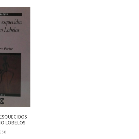
 ESQUECIDOS
NO LOBELOS
85
€