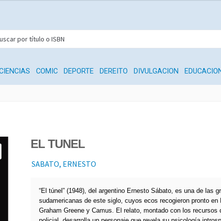
CIENCIAS
COMIC
DEPORTE
DEREITO
DIVULGACION
EDUCACIO
EL TUNEL
SABATO, ERNESTO
“El túnel” (1948), del argentino Ernesto Sábato, es una de las 
sudamericanas de este siglo, cuyos ecos recogieron pronto en
Graham Greene y Camus. El relato, montado con los recursos d
policial, desarrolla un personaje que revela su psicología intros