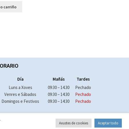
o carriño
ORARIO
Día
Mañás
Tardes
Luns a Xoves
09:30 – 14.30
Pechado
Venres e Sábados
09:30 – 14:30
Pechado
Domingos e Festivos
09:30 – 14:30
Pechado
r
Axustes de cookies
Aceptar todo