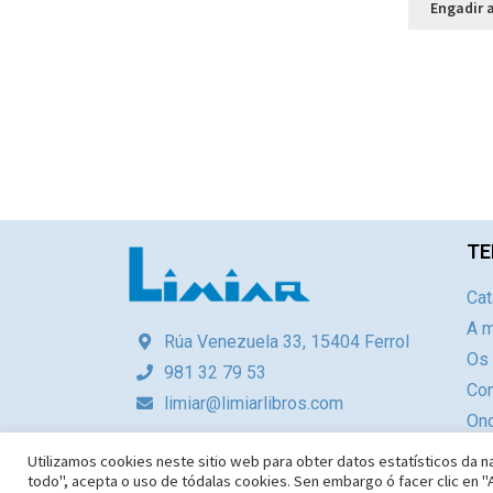
Engadir a
TE
Cat
A m
Rúa Venezuela 33, 15404 Ferrol
Os
981 32 79 53
Con
limiar@limiarlibros.com
Ond
Utilizamos cookies neste sitio web para obter datos estatísticos da na
todo", acepta o uso de tódalas cookies. Sen embargo ó facer clic en