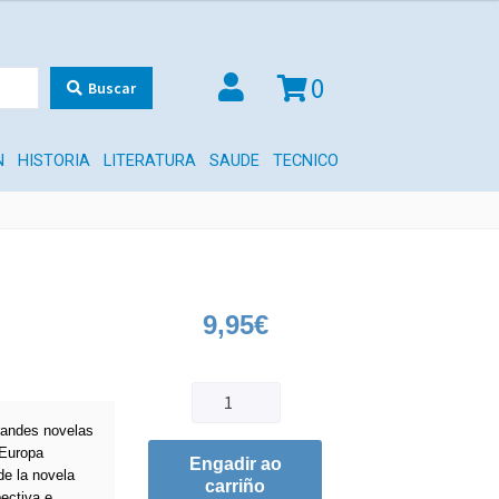
0
Buscar
N
HISTORIA
LITERATURA
SAUDE
TECNICO
9,95
€
grandes novelas
 Europa
Engadir ao
e la novela
carriño
pectiva e