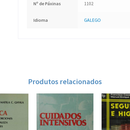
Nº de Páxinas
1102
Idioma
GALEGO
Produtos relacionados