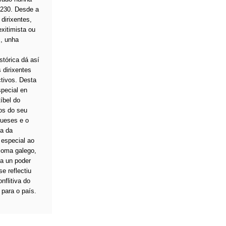
 1230. Desde a
dirixentes,
xitimista ou
I, unha
s
tórica dá así
 dirixentes
ctivos. Desta
pecial en
íbel do
os do seu
gueses e o
va da
 especial ao
dioma galego,
a un poder
e reflectiu
nflitiva do
 para o país.