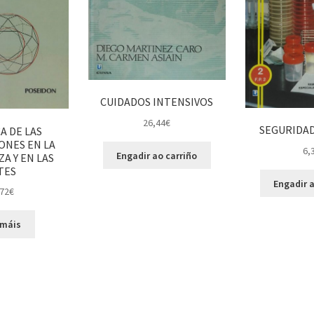
CUIDADOS INTENSIVOS
26,44
€
SEGURIDAD
A DE LAS
NES EN LA
6,
Engadir ao carriño
A Y EN LAS
TES
Engadir a
72
€
 máis