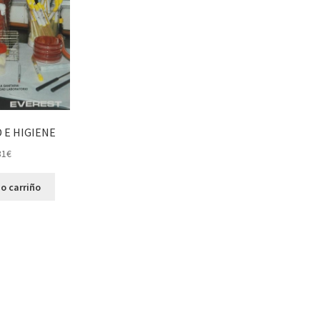
 E HIGIENE
31
€
o carriño