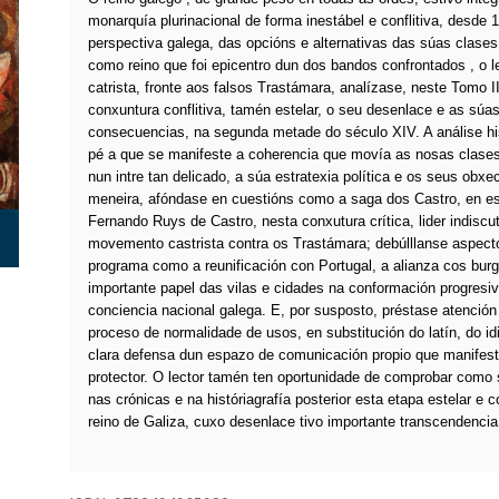
monarquía plurinacional de forma inestábel e conflitiva, desde
perspectiva galega, das opcións e alternativas das súas clases 
como reino que foi epicentro dun dos bandos confrontados , o le
catrista, fronte aos falsos Trastámara, analízase, neste Tomo I
conxuntura conflitiva, tamén estelar, o seu desenlace e as súa
consecuencias, na segunda metade do século XIV. A análise his
pé a que se manifeste a coherencia que movía as nosas clases
nun intre tan delicado, a súa estratexia política e os seus obxe
meneira, afóndase en cuestións como a saga dos Castro, en es
Fernando Ruys de Castro, nesta conxutura crítica, lider indiscut
movemento castrista contra os Trastámara; debúlllanse aspect
programa como a reunificación con Portugal, a alianza cos bur
importante papel das vilas e cidades na conformación progresi
conciencia nacional galega. E, por susposto, préstase atención
proceso de normalidade de usos, en substitución do latín, do i
clara defensa dun espazo de comunicación propio que manifest
protector. O lector tamén ten oportunidade de comprobar como s
nas crónicas e na históriagrafía posterior esta etapa estelar e co
reino de Galiza, cuxo desenlace tivo importante transcendencia