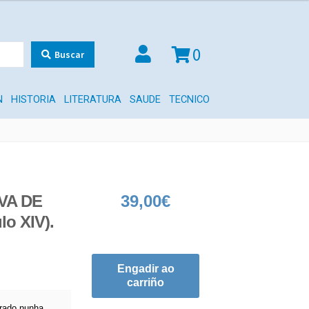
0
Buscar
N
HISTORIA
LITERATURA
SAUDE
TECNICO
VA DE
39,00
€
o XIV).
Engadir ao
carriño
grado nunha