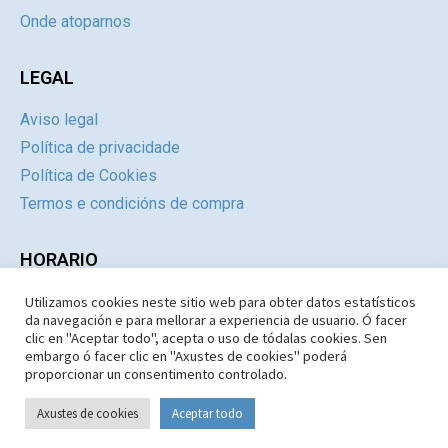
Onde atoparnos
LEGAL
Aviso legal
Política de privacidade
Política de Cookies
Termos e condicións de compra
HORARIO
Utilizamos cookies neste sitio web para obter datos estatísticos
Día
Mañás
Tardes
da navegación e para mellorar a experiencia de usuario. Ó facer
Luns a Xoves
09:30 – 14.30
Pechado
clic en "Aceptar todo", acepta o uso de tódalas cookies. Sen
embargo ó facer clic en "Axustes de cookies" poderá
Venres e Sábados
09:30 – 14:30
Pechado
proporcionar un consentimento controlado.
Domingos e Festivos
09:30 – 14:30
Pechado
Axustes de cookies
Aceptar todo
Copyright © 1987-2026 Limiar Libros