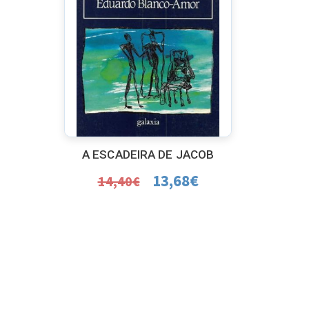
A ESCADEIRA DE JACOB
13,68
€
14,40
€