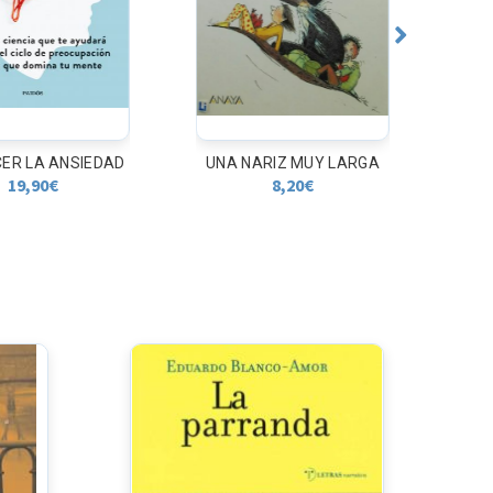
 LA ANSIEDAD
UNA NARIZ MUY LARGA
HOM
im
9,90
€
8,20
€