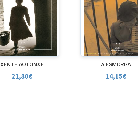
XENTE AO LONXE
A ESMORGA
21,80
€
14,15
€