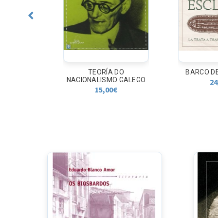
S.
TEORÍA DO
BARCO DE 
NACIONALISMO GALEGO
24,0
15,00
€