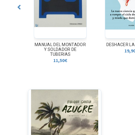
ELAO. A
MANUAL DEL MONTADOR
DESHACER LA
ITO
Y SOLDADOR DE
19,9
TUBERIAS
11,50
€