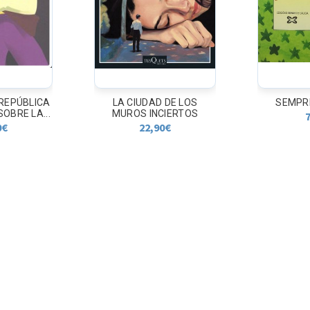
 DE LOS
SEMPRE CRISTINA
A DIFICUL
CIERTOS
Artigo
7,50
€
0
€
1