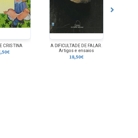
TADE DE FALAR.
A EXPEDICION DO
CANA
s e ensaios
PACIFICO
CO
8,50
€
12,30
€