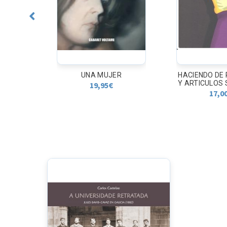
R
HACIENDO DE REPÚBLICA
LA CIUDAD
Y ARTICULOS SOBRE LA...
MUROS IN
17,00
€
22,9