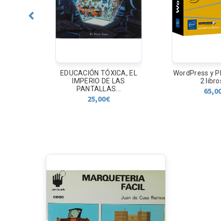
CA, EL
WordPress y PHP. Pack de
CONSTIT
LAS
2 libros:...
ESPAÑOL
..
COMENTAD
65,00
€
OPOSIC
21,8