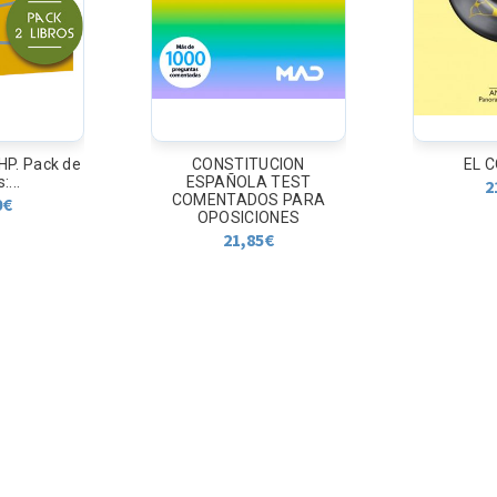
UCION
EL COLGAJO
PLATON D
A TEST
vida
21,90
€
OS PARA
2
IONES
5
€