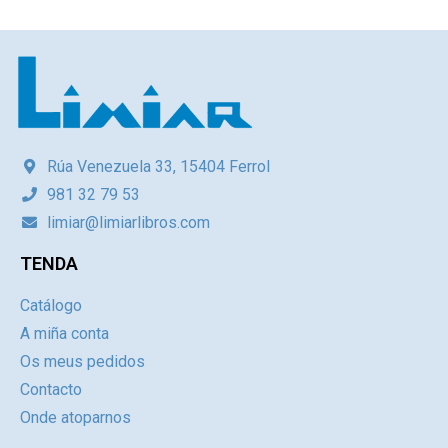
Rúa Venezuela 33, 15404 Ferrol
981 32 79 53
limiar@limiarlibros.com
TENDA
Catálogo
A miña conta
Os meus pedidos
Contacto
Onde atoparnos