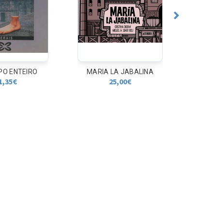
A JABALINA
ALVARO PARADELA,
MEDICO E ESCRITOR EN
5,00
€
NARON
13,00
€