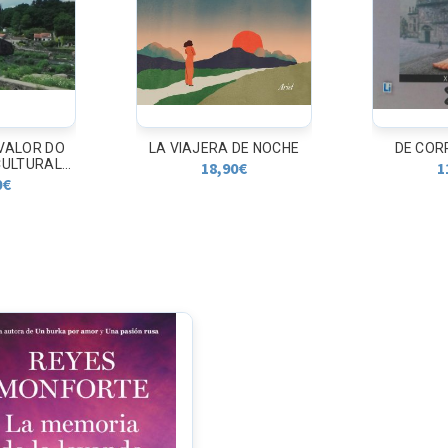
DE NOCHE
DE CORPO ENTEIRO
MARIA L
0
€
11,35
€
2