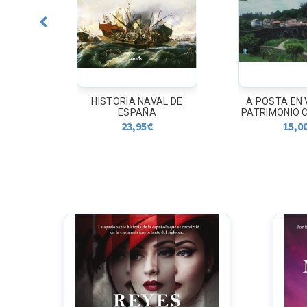
L DE
A POSTA EN VALOR DO
LA VIAJERA 
PATRIMONIO CULTURAL...
18,9
15,00
€