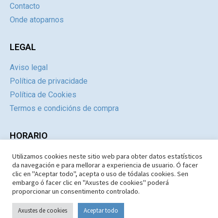
Contacto
Onde atoparnos
LEGAL
Aviso legal
Política de privacidade
Política de Cookies
Termos e condicións de compra
HORARIO
Utilizamos cookies neste sitio web para obter datos estatísticos
Día
Mañás
Tardes
da navegación e para mellorar a experiencia de usuario. Ó facer
Luns a Xoves
09:30 – 14.30
Pechado
clic en "Aceptar todo", acepta o uso de tódalas cookies. Sen
embargo ó facer clic en "Axustes de cookies" poderá
Venres e Sábados
09:30 – 14:30
Pechado
proporcionar un consentimento controlado.
Domingos e Festivos
09:30 – 14:30
Pechado
Axustes de cookies
Aceptar todo