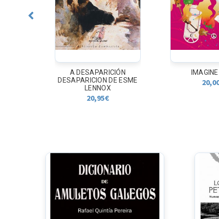
S DA
A DESAPARICIÓN
IMAGINE
LEGA
DESAPARICION DE ESME
20,0
NEA
LENNOX
20,95
€