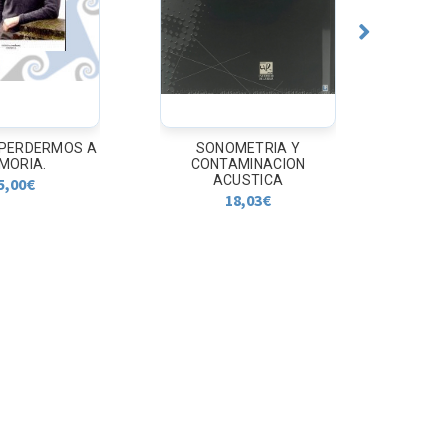
 PERDERMOS A
SONOMETRIA Y
LAS
MORIA.
CONTAMINACION
SHE
ACUSTICA
5,00
€
18,03
€